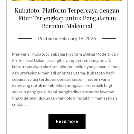
Kubatoto: Platform Terpercaya dengan
Fitur Terlengkap untuk Pengalaman
Bermain Maksimal
Posted on
February 19, 2026
Mengenal Kubatoto sebagai Platform Digital Modern dan
Profesional Dalam era digital yang berkembang pesat,
kebutuhan akan platform hiburan online yang aman, cepat,
dan profesional menjadi prioritas utama. Kubatoto hadir
sebagai solusi terdepan dengan sistem modern yang
dirancang untuk memberikan pengalaman terbaik bagi
seluruh pengguna. Kami menghadirkan standar layanan
tinggi dengan dukungan teknologi mutakhir, memastikan
setiap…
Read more