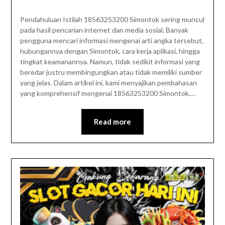
Pendahuluan Istilah 18563253200 Simontok sering muncul
pada hasil pencarian internet dan media sosial. Banyak
pengguna mencari informasi mengenai arti angka tersebut,
hubungannya dengan Simontok, cara kerja aplikasi, hingga
tingkat keamanannya. Namun, tidak sedikit informasi yang
beredar justru membingungkan atau tidak memiliki sumber
yang jelas. Dalam artikel ini, kami menyajikan pembahasan
yang komprehensif mengenai 18563253200 Simontok,…
Read more