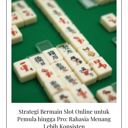
Strategi Bermain Slot Online untuk
Pemula hingga Pro: Rahasia Menang
Lebih Konsisten