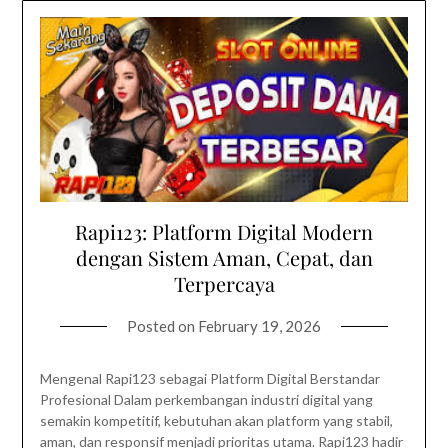
Rapi123: Platform Digital Modern
dengan Sistem Aman, Cepat, dan
Terpercaya
Posted on
February 19, 2026
Mengenal Rapi123 sebagai Platform Digital Berstandar
Profesional Dalam perkembangan industri digital yang
semakin kompetitif, kebutuhan akan platform yang stabil,
aman, dan responsif menjadi prioritas utama. Rapi123 hadir