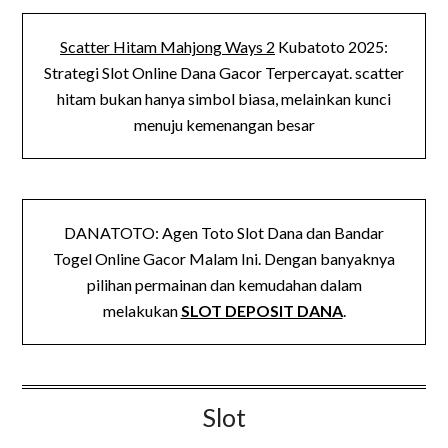
Scatter Hitam Mahjong Ways 2
Kubatoto 2025:
Strategi Slot Online Dana Gacor Terpercayat. scatter
hitam bukan hanya simbol biasa, melainkan kunci
menuju kemenangan besar
DANATOTO: Agen Toto Slot Dana dan Bandar
Togel Online Gacor Malam Ini. Dengan banyaknya
pilihan permainan dan kemudahan dalam
melakukan
SLOT DEPOSIT DANA
.
Slot